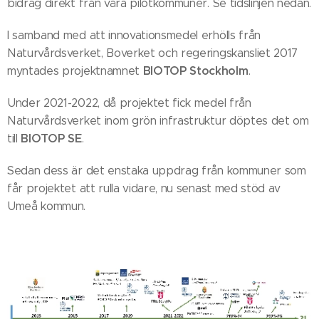
bidrag direkt från våra pilotkommuner. Se tidslinjen nedan.
I samband med att innovationsmedel erhölls från
Naturvårdsverket, Boverket och regeringskansliet 2017
BIOTOP Stockholm
myntades projektnamnet
.
Under 2021-2022, då projektet fick medel från
Naturvårdsverket inom grön infrastruktur döptes det om
BIOTOP SE
till
.
Sedan dess är det enstaka uppdrag från kommuner som
får projektet att rulla vidare, nu senast med stöd av
Umeå kommun.